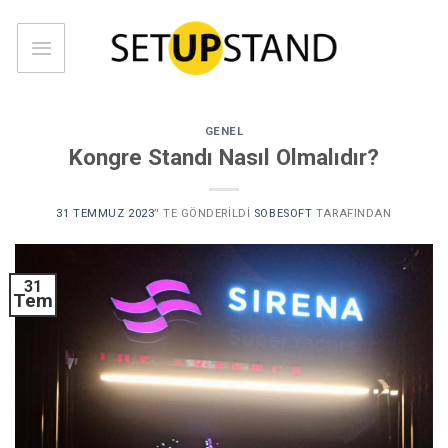
Skip
to
content
GENEL
Kongre Standı Nasıl Olmalıdır?
31 TEMMUZ 2023
’' TE GÖNDERILDI
SOBESOFT
TARAFINDAN
31
Tem