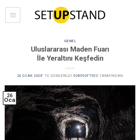
Skip
to
content
GENEL
Uluslararası Maden Fuarı
İle Yeraltını Keşfedin
26 OCAK 2024
’' TE GÖNDERILDI
SOBESOFTSEO
TARAFINDAN
26
Oca