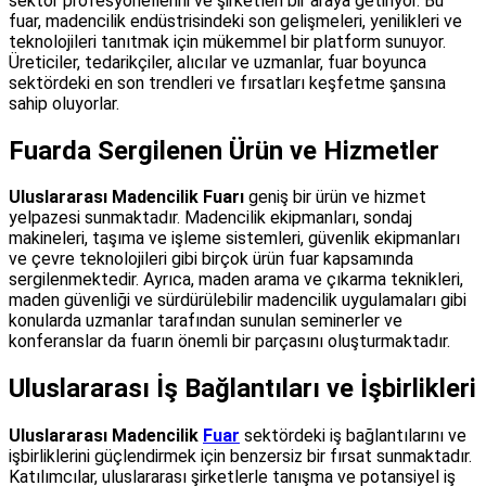
sektör profesyonellerini ve şirketleri bir araya getiriyor. Bu
fuar, madencilik endüstrisindeki son gelişmeleri, yenilikleri ve
teknolojileri tanıtmak için mükemmel bir platform sunuyor.
Üreticiler, tedarikçiler, alıcılar ve uzmanlar, fuar boyunca
sektördeki en son trendleri ve fırsatları keşfetme şansına
sahip oluyorlar.
Fuarda Sergilenen Ürün ve Hizmetler
Uluslararası Madencilik Fuarı
geniş bir ürün ve hizmet
yelpazesi sunmaktadır. Madencilik ekipmanları, sondaj
makineleri, taşıma ve işleme sistemleri, güvenlik ekipmanları
ve çevre teknolojileri gibi birçok ürün fuar kapsamında
sergilenmektedir. Ayrıca, maden arama ve çıkarma teknikleri,
maden güvenliği ve sürdürülebilir madencilik uygulamaları gibi
konularda uzmanlar tarafından sunulan seminerler ve
konferanslar da fuarın önemli bir parçasını oluşturmaktadır.
Uluslararası İş Bağlantıları ve İşbirlikleri
Uluslararası Madencilik
Fuar
sektördeki iş bağlantılarını ve
işbirliklerini güçlendirmek için benzersiz bir fırsat sunmaktadır.
Katılımcılar, uluslararası şirketlerle tanışma ve potansiyel iş