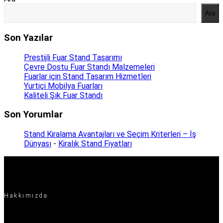
Ara
Son Yazılar
Prestijli Fuar Stand Tasarımı
Çevre Dostu Fuar Standı Malzemeleri
Fuarlar için Stand Tasarım Hizmetleri
Yurtiçi Mobilya Fuarları
Kaliteli Şık Fuar Standı
Son Yorumlar
Stand Kiralama Avantajları ve Seçim Kriterleri – İş
Dünyası
-
Kiralık Stand Fiyatları
Hakkımızda
Projeyi zamanında teslim etmek, güven sağlamak ve bu konuları göz
önünde bulundururken kaliteden ödün vermemek bizim ekibimizin yapı