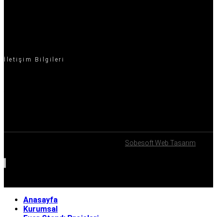
20m² - 50m² Fuar Standı
50m² - 100m² Fuar Standı
100m² - 200m² Fuar Standı
İletişim Bilgileri
Ofis: Ekinciler Cad. Şehit Üstteğmen Önder Balkaya Sok. No: 14/2 Kat 1
Beykoz/İstanbul
Telefon: +90532 585 54 59
E-Posta: info@setupstand.com
© Telif Hakkı 2025, Tüm Hakları Saklıdır.
Sobesoft Web Tasarım
Anasayfa
Kurumsal