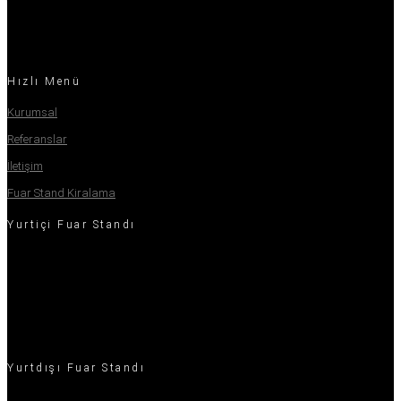
taşıdır.
Hızlı Menü
Kurumsal
Referanslar
İletişim
Fuar Stand Kiralama
Yurtiçi Fuar Standı
20m² Fuar Standı
20m² - 50m² Fuar Standı
50m² - 100m² Fuar Standı
100m² - 200m² Fuar Standı
Yurtdışı Fuar Standı
20m² Fuar Standı