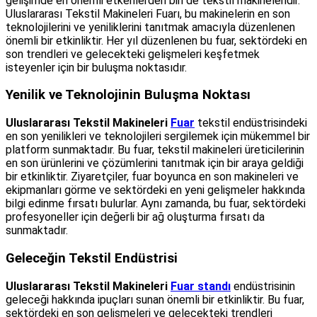
gelişimde en önemli etkenlerden biri de tekstil makineleridir.
Uluslararası Tekstil Makineleri Fuarı, bu makinelerin en son
teknolojilerini ve yeniliklerini tanıtmak amacıyla düzenlenen
önemli bir etkinliktir. Her yıl düzenlenen bu fuar, sektördeki en
son trendleri ve gelecekteki gelişmeleri keşfetmek
isteyenler için bir buluşma noktasıdır.
Yenilik ve Teknolojinin Buluşma Noktası
Uluslararası Tekstil Makineleri
Fuar
tekstil endüstrisindeki
en son yenilikleri ve teknolojileri sergilemek için mükemmel bir
platform sunmaktadır. Bu fuar, tekstil makineleri üreticilerinin
en son ürünlerini ve çözümlerini tanıtmak için bir araya geldiği
bir etkinliktir. Ziyaretçiler, fuar boyunca en son makineleri ve
ekipmanları görme ve sektördeki en yeni gelişmeler hakkında
bilgi edinme fırsatı bulurlar. Aynı zamanda, bu fuar, sektördeki
profesyoneller için değerli bir ağ oluşturma fırsatı da
sunmaktadır.
Geleceğin Tekstil Endüstrisi
Uluslararası Tekstil Makineleri
Fuar standı
endüstrisinin
geleceği hakkında ipuçları sunan önemli bir etkinliktir. Bu fuar,
sektördeki en son gelişmeleri ve gelecekteki trendleri