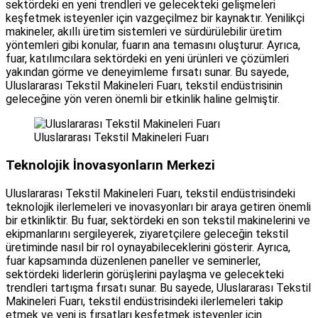
sektördeki en yeni trendleri ve gelecekteki gelişmeleri
keşfetmek isteyenler için vazgeçilmez bir kaynaktır. Yenilikçi
makineler, akıllı üretim sistemleri ve sürdürülebilir üretim
yöntemleri gibi konular, fuarın ana temasını oluşturur. Ayrıca,
fuar, katılımcılara sektördeki en yeni ürünleri ve çözümleri
yakından görme ve deneyimleme fırsatı sunar. Bu sayede,
Uluslararası Tekstil Makineleri Fuarı, tekstil endüstrisinin
geleceğine yön veren önemli bir etkinlik haline gelmiştir.
Uluslararası Tekstil Makineleri Fuarı
Teknolojik İnovasyonların Merkezi
Uluslararası Tekstil Makineleri Fuarı, tekstil endüstrisindeki
teknolojik ilerlemeleri ve inovasyonları bir araya getiren önemli
bir etkinliktir. Bu fuar, sektördeki en son tekstil makinelerini ve
ekipmanlarını sergileyerek, ziyaretçilere geleceğin tekstil
üretiminde nasıl bir rol oynayabileceklerini gösterir. Ayrıca,
fuar kapsamında düzenlenen paneller ve seminerler,
sektördeki liderlerin görüşlerini paylaşma ve gelecekteki
trendleri tartışma fırsatı sunar. Bu sayede, Uluslararası Tekstil
Makineleri Fuarı, tekstil endüstrisindeki ilerlemeleri takip
etmek ve yeni iş fırsatları keşfetmek isteyenler için