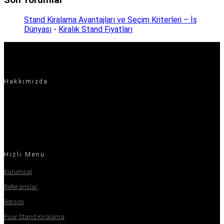
Stand Kiralama Avantajları ve Seçim Kriterleri – İş
Dünyası
-
Kiralık Stand Fiyatları
Hakkımızda
Projeyi zamanında teslim etmek, güven sağlamak ve bu konuları göz
önünde bulundururken kaliteden ödün vermemek bizim ekibimizin yapı
taşıdır.
Hızlı Menü
Kurumsal
Referanslar
İletişim
Fuar Stand Kiralama