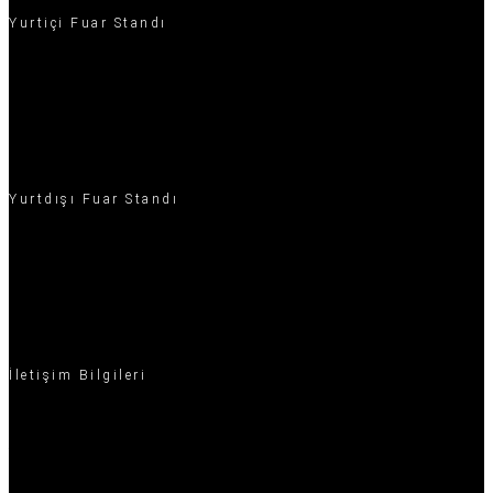
Yurtiçi Fuar Standı
20m² Fuar Standı
20m² - 50m² Fuar Standı
50m² - 100m² Fuar Standı
100m² - 200m² Fuar Standı
Yurtdışı Fuar Standı
20m² Fuar Standı
20m² - 50m² Fuar Standı
50m² - 100m² Fuar Standı
100m² - 200m² Fuar Standı
İletişim Bilgileri
Ofis: Ekinciler Cad. Şehit Üstteğmen Önder Balkaya Sok. No: 14/2 Kat 1
Beykoz/İstanbul
Telefon: +90532 585 54 59
E-Posta: info@setupstand.com