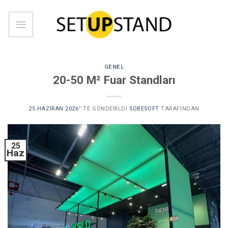
Skip
to
content
GENEL
20-50 M² Fuar Standları
25 HAZIRAN 2026
’' TE GÖNDERILDI
SOBESOFT
TARAFINDAN
25
Haz