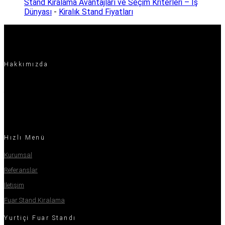
Stand Kiralama Avantajları ve Seçim Kriterleri – İş
Dünyası
-
Kiralık Stand Fiyatları
Hakkımızda
Projeyi zamanında teslim etmek, güven sağlamak ve bu konuları göz
önünde bulundururken kaliteden ödün vermemek bizim ekibimizin yapı
taşıdır.
Hızlı Menü
Kurumsal
Referanslar
İletişim
Fuar Stand Kiralama
Yurtiçi Fuar Standı