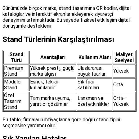
Günümüzde birçok marka, stand tasarımına QR kodlar, dijital
kataloglar ve interaktif ekranlar ekleyerek ziyaretçi
deneyimini artırmaktadır. Bu sayede fiziksel etkileşim dijital
dönüşümle desteklenir.
Stand Türlerinin Karşılaştırılması
Stand
Maliyet
Avantajları
Kullanım Alanı
Türü
Seviyesi
Premium
Yüksek prestij, güçlü
Uluslararası
Yüksek
Stand
marka algısı
büyük fuarlar
Modüler
Esnek, tekrar
Sık fuar
Orta
Stand
kullanılabilir
katılımları
Özel
Tam marka uyumu,
Lansman ve
Orta-
Tasarım
yaratıcı çözümler
özel etkinlikler
Yüksek
Stand
Bu tablo, firmaların ihtiyaçlarına göre doğru stand tipini
seçmesine yardımcı olur.
Sık Yapılan Hatalar